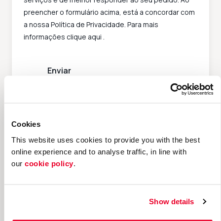
preencher o formulário acima, está a concordar com
a nossa Política de Privacidade. Para mais
informações clique
aqui
.
Cookies
Detalhes do contacto
This website uses cookies to provide you with the best
online experience and to analyse traffic, in line with
our
cookie policy
.
Radius Business Solutions Portugal
LDA
Show details
Sede:
Rua Pedro Nunes, 23 e 24 2500-303 –