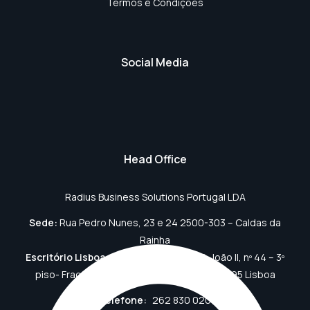
Termos e Condições
Social Media
Head Office
Radius Business Solutions Portugal LDA
Sede:
Rua Pedro Nunes, 23 e 24 2500-303 – Caldas da
Rainha
Escritório Lisboa:
Edifício Atlantis, Av. D. João II, nº 44 – 3º
piso- Fração A Parque das Nações, 1990-095 Lisboa
Telefone:
262 830 020