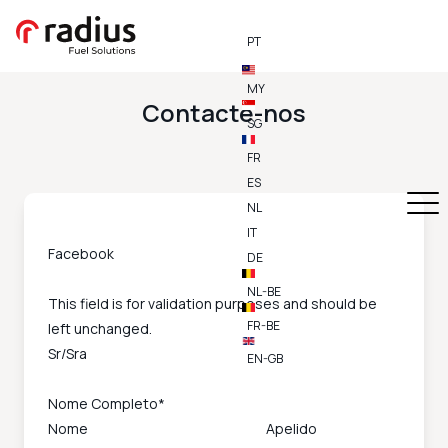
PT
MY
Contacte-nos
SG
FR
ES
NL
IT
Facebook
DE
NL-BE
This field is for validation purposes and should be
FR-BE
left unchanged.
Sr/Sra
EN-GB
Nome Completo
*
Nome
Apelido