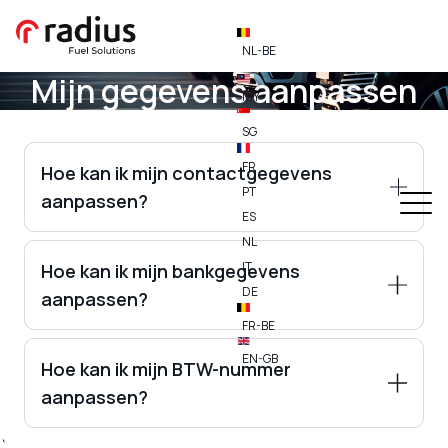
NL-BE
Mijn gegevens aanpassen
MY
SG
FR
Hoe kan ik mijn contactgegevens
PT
aanpassen?
ES
klik hier
NL
IT
Hoe kan ik mijn bankgegevens
DE
aanpassen?
FR-BE
Radius Velocity
EN-GB
Hoe kan ik mijn BTW-nummer
aanpassen?