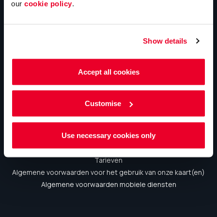
our
cookie policy
.
Aanvragen
Waarom kiest u voor ons?
Is een tankpas nieuw voor u?
Show details
Contacteer ons
Accept all cookies
Informatie
Customise
Vacatures
Cookiebeleid
Use necessary cookies only
Privacybeleid
Tarieven
Algemene voorwaarden voor het gebruik van onze kaart(en)
Algemene voorwaarden mobiele diensten