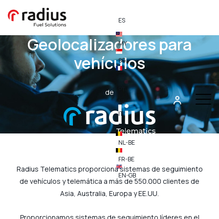
ES
Geolocalizadores para
MY
vehículos
SG
FR
PT
de
NL
IT
DE
NL-BE
FR-BE
Radius Telematics proporciona sistemas de seguimiento
EN-GB
de vehículos y telemática a más de 550.000 clientes de
Asia, Australia, Europa y EE.UU.
Proporcionamos sistemas de seguimiento líderes en el