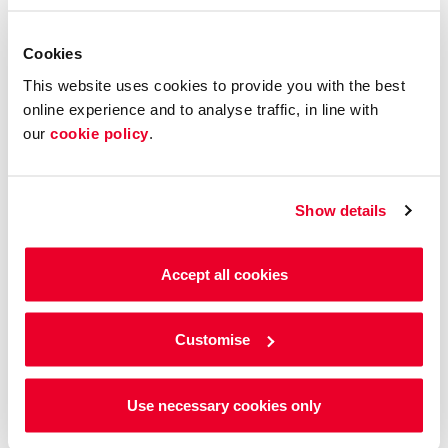
Cookies
This website uses cookies to provide you with the best
online experience and to analyse traffic, in line with
our
cookie policy
.
Show details
Accept all cookies
Customise
Kinesis Pro es el sistema telemático
más personalizado del mercado.
Use necessary cookies only
La solución definitiva de