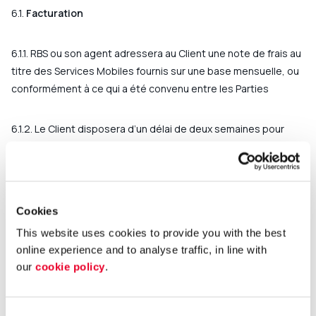
6.1.
Facturation
6.1.1. RBS ou son agent adressera au Client une note de frais au
titre des Services Mobiles fournis sur une base mensuelle, ou
conformément à ce qui a été convenu entre les Parties
6.1.2. Le Client disposera d’un délai de deux semaines pour
accepter cette note de frais ou la contester. Après deux
semaines, la note de frais sera réputée acceptée par le Client.
6.1.3. La note de frais sera facturée par RBS chaque mois, sauf
Cookies
si les Parties en convenaient autrement, sur la base des prix
This website uses cookies to provide you with the best
mutuellement convenus entre les Parties.
online experience and to analyse traffic, in line with
our
cookie policy
.
6.1.4. La facture sera mise à la disposition du Client sur le
portail de facturation sans frais. Des frais raisonnables
peuvent s’appliquer si des copies papier des factures sont