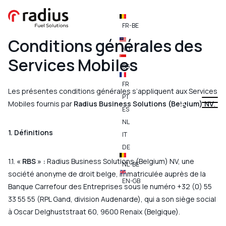
FR-BE
Conditions générales des
MY
Services Mobiles
SG
FR
Les présentes conditions générales s’appliquent aux Services
PT
Mobiles fournis par
Radius Business Solutions (Belgium) NV
.
ES
NL
1. Définitions
IT
DE
1.1.
« RBS » :
Radius Business Solutions (Belgium) NV, une
NL-BE
société anonyme de droit belge, immatriculée auprès de la
EN-GB
Banque Carrefour des Entreprises sous le numéro +32 (0) 55
33 55 55 (RPL Gand, division Audenarde), qui a son siège social
à Oscar Delghuststraat 60, 9600 Renaix (Belgique).