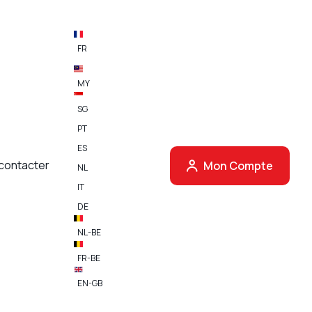
FR
MY
SG
PT
ES
contacter​
Mon Compte
NL
IT
DE
NL-BE
FR-BE
EN-GB