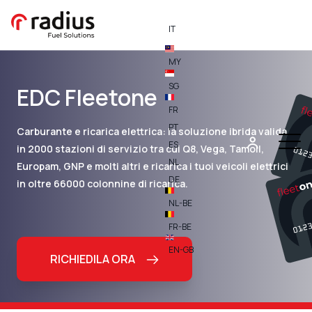
IT
MY
SG
EDC Fleetone
FR
PT
Carburante e ricarica elettrica: la soluzione ibrida valida
ES
in 2000 stazioni di servizio tra cui Q8, Vega, Tamoil,
NL
Europam, GNP e molti altri e ricarica i tuoi veicoli elettrici
DE
in oltre 66000 colonnine di ricarica.
NL-BE
FR-BE
EN-GB
RICHIEDILA ORA