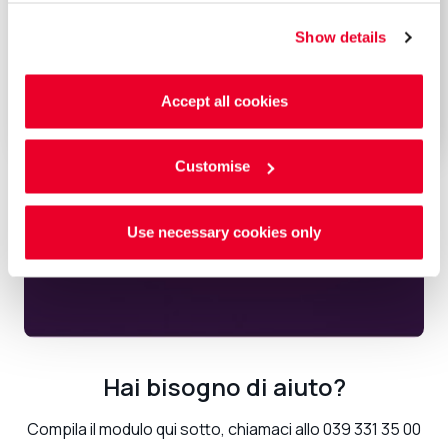
Show details
Accept all cookies
Customise
Carta carburante EDC Fleetone
Use necessary cookies only
RICHIEDILA ORA
Hai bisogno di aiuto?
Compila il modulo qui sotto, chiamaci allo 039 331 35 00