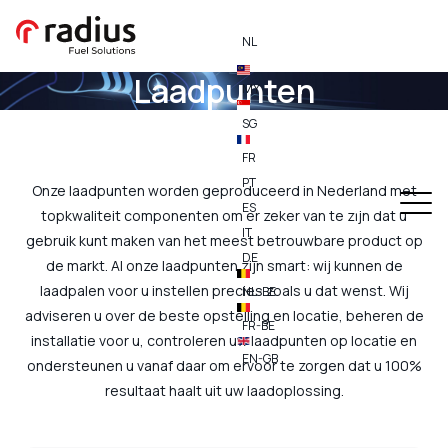
NL
Laadpunten
MY
SG
FR
PT
Onze laadpunten worden geproduceerd in Nederland met
ES
topkwaliteit componenten om er zeker van te zijn dat u
IT
gebruik kunt maken van het meest betrouwbare product op
DE
de markt. Al onze laadpunten zijn smart: wij kunnen de
laadpalen voor u instellen precies zoals u dat wenst. Wij
NL-BE
adviseren u over de beste opstelling en locatie, beheren de
FR-BE
installatie voor u, controleren uw laadpunten op locatie en
EN-GB
ondersteunen u vanaf daar om ervoor te zorgen dat u 100%
resultaat haalt uit uw laadoplossing.