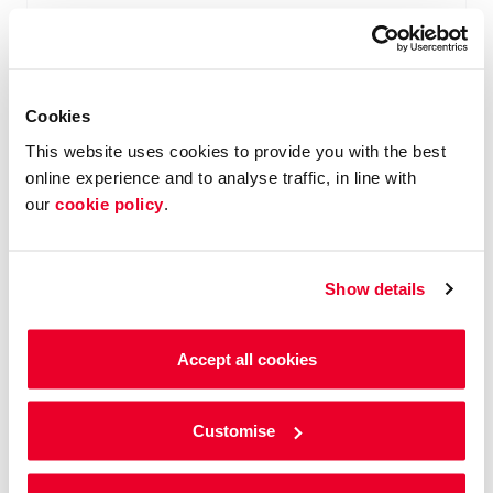
NU AANVRAGEN
Cookies
This website uses cookies to provide you with the best
online experience and to analyse traffic, in line with
our
cookie policy
.
Show details
Chargepoint Europe is onderdeel van Radius
Accept all cookies
Fuel Solutions. Neem een kijkje op hun
website voor meer informatie over de
Customise
verschillende laadpalen of download onze
whitepaper.