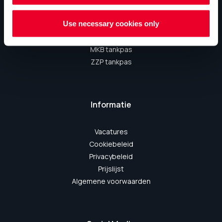
Waarom kiest u voor ons?
Use necessary cookies only
Is een tankpas nieuw voor u?
Tankpas zakelijk aanvragen?
MKB tankpas
ZZP tankpas
Informatie
Vacatures
Cookiebeleid
Privacybeleid
Prijslijst
Algemene voorwaarden