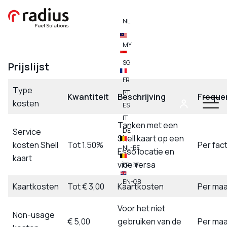
NL
MY
SG
Prijslijst
FR
T
ype
PT
Kwantiteit
Beschrijving
Freque
kosten
ES
IT
Tanken met een
Service
DE
Shell kaart op een
kosten Shell
Tot 1.50%
Per fac
NL-BE
Esso locatie en
kaart
vice versa
FR-BE
EN-GB
Kaartkosten
Tot € 3,00
Kaartkosten
Per ma
Voor het niet
Non-usage
€ 5,00
gebruiken van de
Per ma